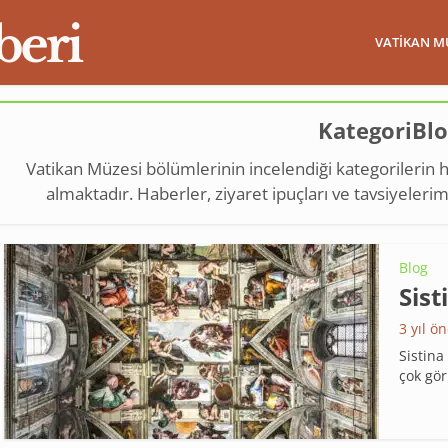
VATIKAN M
KategoriBl
Vatikan Müzesi bölümlerinin incelendiği kategorilerin h
almaktadır. Haberler, ziyaret ipuçları ve tavsiyeleri
Blog
Sist
3 yıl ö
Sistina
çok gör