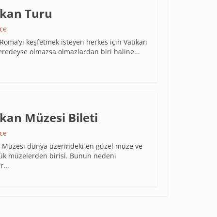
ikan Turu
nce
oma’yı keşfetmek isteyen herkes için Vatikan
redeyse olmazsa olmazlardan biri haline...
kan Müzesi Bileti
nce
n Müzesi dünya üzerindeki en güzel müze ve
ük müzelerden birisi. Bunun nedeni
r...