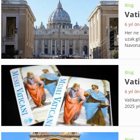
Blog
Vati
6 yıl ö
Her ne 
uzak gi
Navona.
Blog
Vati
6 yıl ö
Vatikan
2025 yı
Blog