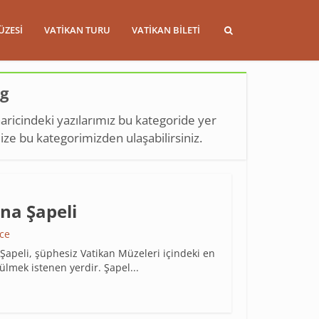
ÜZESI
VATIKAN TURU
VATIKAN BILETI
og
aricindeki yazılarımız bu kategoride yer
mize bu kategorimizden ulaşabilirsiniz.
ina Şapeli
nce
 Şapeli, şüphesiz Vatikan Müzeleri içindeki en
ülmek istenen yerdir. Şapel...