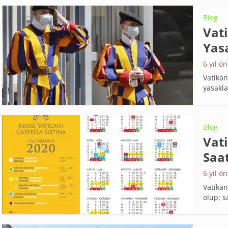
Blog
Vati
Yas
6 yıl ö
Vatikan
yasakla
Blog
Vat
Saat
6 yıl ö
Vatikan
olup; s