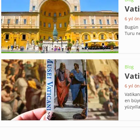
Vat
6 yıl ö
Bugün R
Turu ne
Blog
Vati
6 yıl ö
Vatika
en büy
yüzyılla