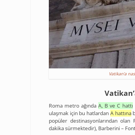
Vatikan’a nası
Vatikan’
Roma metro ağında
A, B ve C hattı
ulaşmak için bu hatlardan
A hattına
b
popüler destinasyonlarından olan 
dakika sürmektedir), Barberini – Fonta